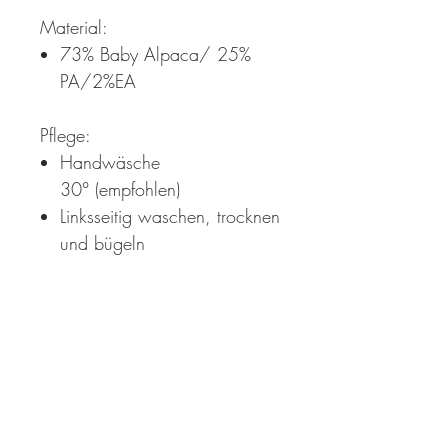
Material:
73% Baby Alpaca/ 25%
PA/2%EA
Pflege:
Handwäsche
30° (empfohlen)
Linksseitig waschen, trocknen
und bügeln
Chess Swweater - safari - Baby
Alpaca
Pullover mit Stehkragen
Leichter Waffelmuster Strickung
Rippbündchen an Ärmel und Saum