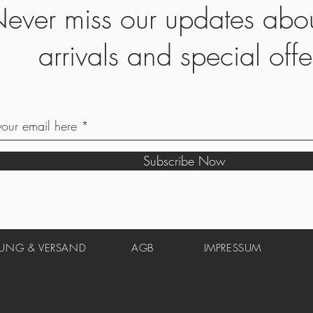
ever miss our updates abo
arrivals and special offe
Subscribe Now
UNG & VERSAND
AGB
IMPRESSUM