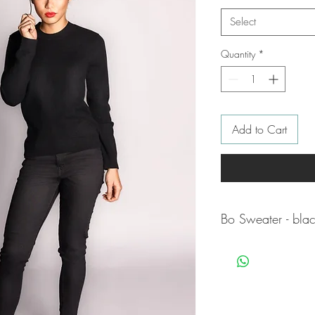
Select
Quantity
*
Add to Cart
Bo Sweater - bla
2-fädig aus 100% 
Rundhals
Rippbündchen am
Maße bei Gr. M: R
Artikelnummer: 25645