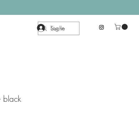
Log In
- black